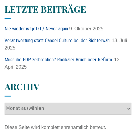
h
LETZTE BEITRÄGE
e
n
n
Nie wieder ist jetzt / Never again
9. Oktober 2025
a
c
Verantwortung statt Cancel Culture bei der Richterwahl
13. Juli
h
2025
:
Muss die FDP zerbrechen? Radikaler Bruch oder Reform.
13.
April 2025
ARCHIV
A
r
c
Diese Seite wird komplett ehrenamtlich betreut.
h
i