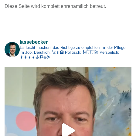
Diese Seite wird komplett ehrenamtlich betreut.
h
i
v
Impressum
lassebecker
Es leicht machen, das Richtige zu empfehlen - in der Pflege,
im Job.
Beruflich: 🚀📱🏥
Politisch: 🗽🇪🇺🚀
Persönlich:
👨‍👩‍👧‍👦🍝🧗⛵⛷️