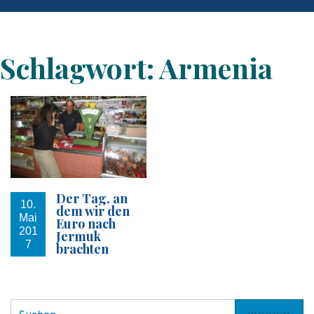
Schlagwort:
Armenia
Der Tag, an
10.
dem wir den
Mai
Euro nach
201
Jermuk
7
brachten
S