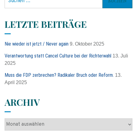
u
c
h
LETZTE BEITRÄGE
e
n
n
Nie wieder ist jetzt / Never again
9. Oktober 2025
a
c
Verantwortung statt Cancel Culture bei der Richterwahl
13. Juli
h
2025
:
Muss die FDP zerbrechen? Radikaler Bruch oder Reform.
13.
April 2025
ARCHIV
A
r
c