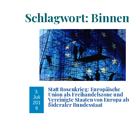
Schlagwort:
Binne
Statt Rosenkrieg: Europäische
3.
Union als Freihandelszone und
Juli
Vereinigte Staaten von Europa al
201
föderaler Bundesstaat
6