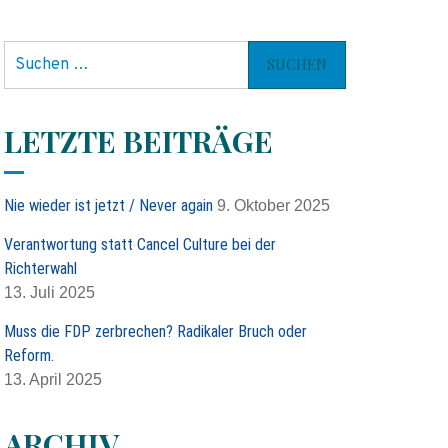
S
u
c
h
LETZTE BEITRÄGE
e
n
n
Nie wieder ist jetzt / Never again
9. Oktober 2025
a
c
Verantwortung statt Cancel Culture bei der
h
Richterwahl
:
13. Juli 2025
Muss die FDP zerbrechen? Radikaler Bruch oder
Reform.
13. April 2025
ARCHIV