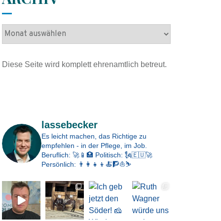
A
r
c
Diese Seite wird komplett ehrenamtlich betreut.
h
i
v
Impressum
lassebecker
Es leicht machen, das Richtige zu
empfehlen - in der Pflege, im Job.
Beruflich: 🚀📱🏥
Politisch: 🗽🇪🇺🚀
Persönlich: 👨‍👩‍👧‍👦🍝🧗⛵⛷️