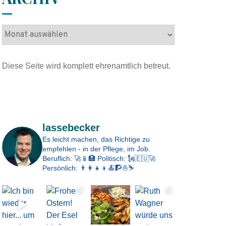
A
r
c
Diese Seite wird komplett ehrenamtlich betreut.
h
i
v
Impressum
lassebecker
Es leicht machen, das Richtige zu
empfehlen - in der Pflege, im Job.
Beruflich: 🚀📱🏥
Politisch: 🗽🇪🇺🚀
Persönlich: 👨‍👩‍👧‍👦🍝🧗⛵⛷️