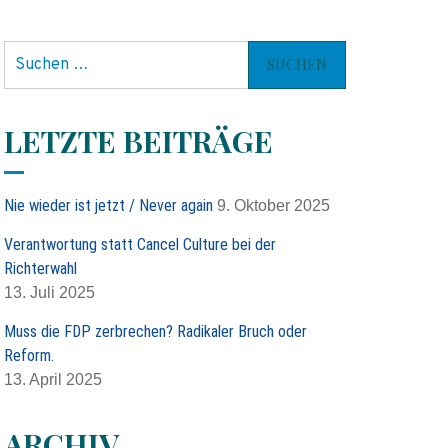
S
u
c
h
LETZTE BEITRÄGE
e
n
n
Nie wieder ist jetzt / Never again
9. Oktober 2025
a
c
Verantwortung statt Cancel Culture bei der
h
Richterwahl
:
13. Juli 2025
Muss die FDP zerbrechen? Radikaler Bruch oder
Reform.
13. April 2025
ARCHIV