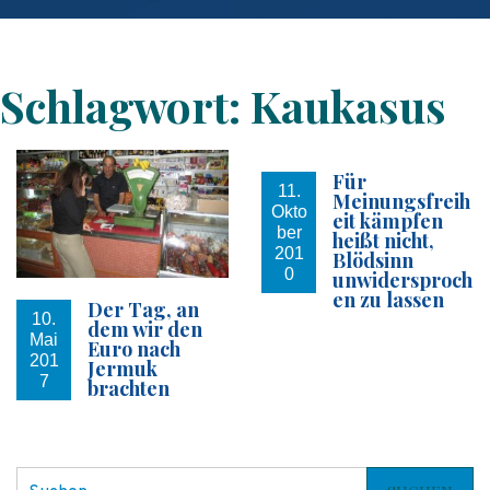
Schlagwort:
Kaukasus
Für
11.
Meinungsfreih
Okto
eit kämpfen
ber
heißt nicht,
201
Blödsinn
0
unwidersproch
en zu lassen
Der Tag, an
10.
dem wir den
Mai
Euro nach
201
Jermuk
7
brachten
S