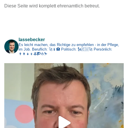
Diese Seite wird komplett ehrenamtlich betreut.
h
i
v
Impressum
lassebecker
Es leicht machen, das Richtige zu empfehlen - in der Pflege,
im Job.
Beruflich: 🚀📱🏥
Politisch: 🗽🇪🇺🚀
Persönlich:
👨‍👩‍👧‍👦🍝🧗⛵⛷️