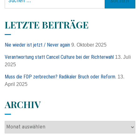
u
c
h
LETZTE BEITRÄGE
e
n
n
Nie wieder ist jetzt / Never again
9. Oktober 2025
a
c
Verantwortung statt Cancel Culture bei der Richterwahl
13. Juli
h
2025
:
Muss die FDP zerbrechen? Radikaler Bruch oder Reform.
13.
April 2025
ARCHIV
A
r
c