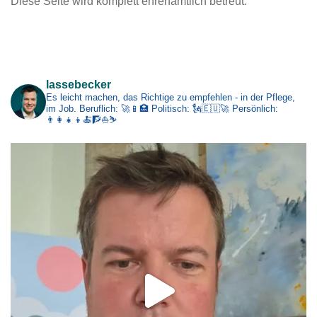
Diese Seite wird komplett ehrenamtlich betreut.
h
i
v
Impressum
lassebecker
Es leicht machen, das Richtige zu empfehlen - in der Pflege,
im Job.
Beruflich: 🚀📱🏥
Politisch: 🗽🇪🇺🚀
Persönlich:
👨‍👩‍👧‍👦🍝🧗⛵⛷️