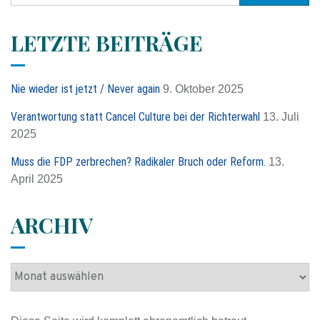
c
h
LETZTE BEITRÄGE
e
n
n
Nie wieder ist jetzt / Never again
9. Oktober 2025
a
c
Verantwortung statt Cancel Culture bei der Richterwahl
13. Juli
h
2025
:
Muss die FDP zerbrechen? Radikaler Bruch oder Reform.
13.
April 2025
ARCHIV
A
r
c