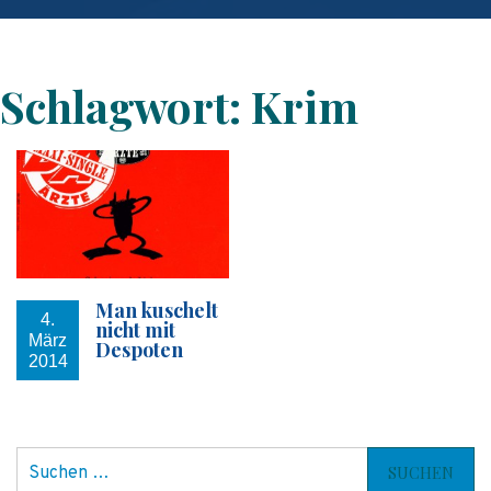
Schlagwort:
Krim
Man kuschelt
4.
nicht mit
März
Despoten
2014
S
u