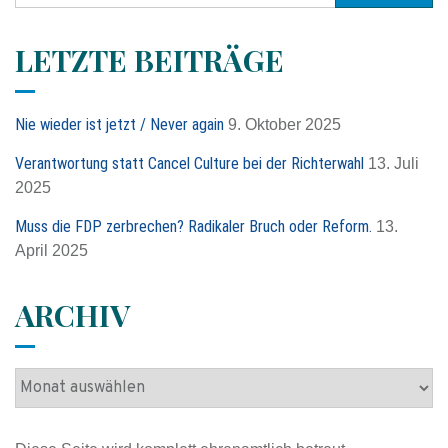
c
h
LETZTE BEITRÄGE
e
n
n
Nie wieder ist jetzt / Never again
9. Oktober 2025
a
c
Verantwortung statt Cancel Culture bei der Richterwahl
13. Juli
h
2025
:
Muss die FDP zerbrechen? Radikaler Bruch oder Reform.
13.
April 2025
ARCHIV
A
r
c