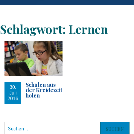
Schlagwort:
Lernen
Schulen aus
30.
der Kreidezeit
Juli
holen
2016
S
u