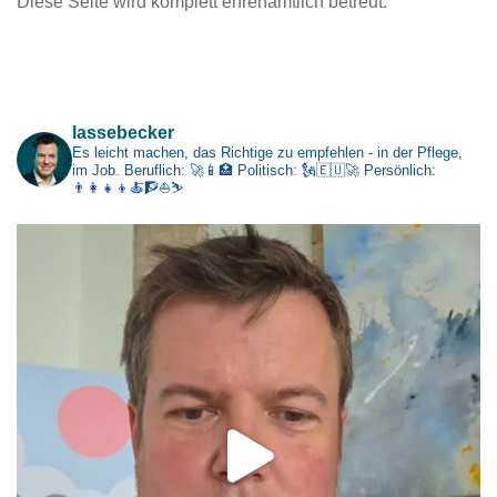
Diese Seite wird komplett ehrenamtlich betreut.
h
i
v
Impressum
lassebecker
Es leicht machen, das Richtige zu empfehlen - in der Pflege,
im Job.
Beruflich: 🚀📱🏥
Politisch: 🗽🇪🇺🚀
Persönlich:
👨‍👩‍👧‍👦🍝🧗⛵⛷️