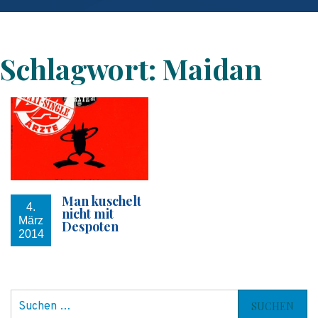
Schlagwort:
Maidan
Man kuschelt
4.
nicht mit
März
Despoten
2014
S
u