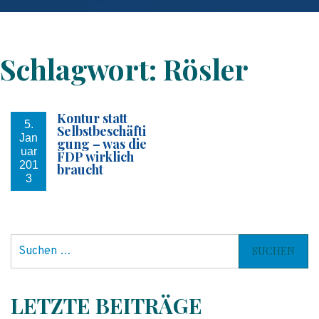
Schlagwort:
Rösler
Kontur statt
5.
Selbstbeschäfti
Jan
gung – was die
uar
FDP wirklich
201
braucht
3
S
u
c
h
LETZTE BEITRÄGE
e