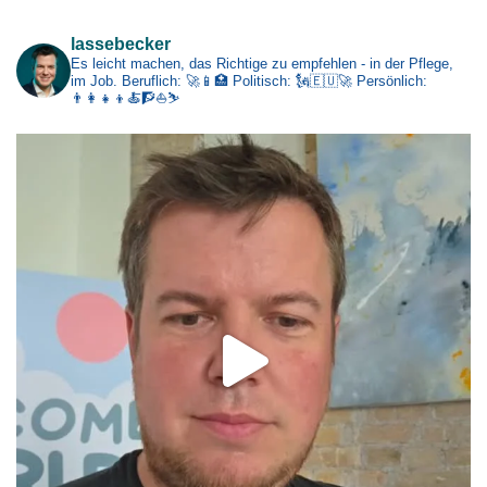
lassebecker
Es leicht machen, das Richtige zu empfehlen - in der Pflege,
im Job.
Beruflich: 🚀📱🏥
Politisch: 🗽🇪🇺🚀
Persönlich:
👨‍👩‍👧‍👦🍝🧗⛵⛷️