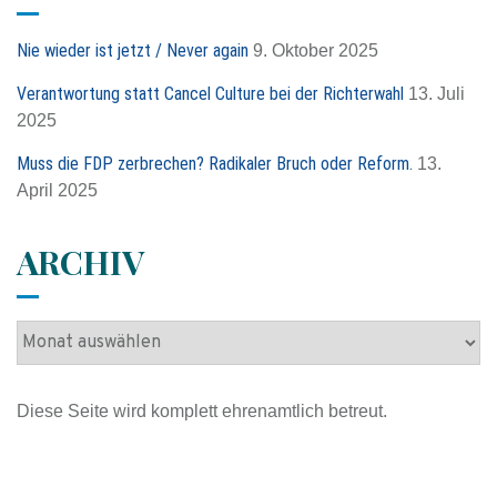
n
n
Nie wieder ist jetzt / Never again
9. Oktober 2025
a
c
Verantwortung statt Cancel Culture bei der Richterwahl
13. Juli
h
2025
:
Muss die FDP zerbrechen? Radikaler Bruch oder Reform.
13.
April 2025
ARCHIV
A
r
c
Diese Seite wird komplett ehrenamtlich betreut.
h
i
v
Impressum