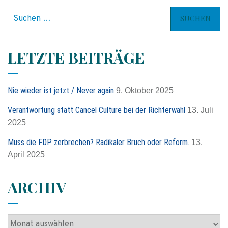
S
u
c
h
LETZTE BEITRÄGE
e
n
n
Nie wieder ist jetzt / Never again
9. Oktober 2025
a
c
Verantwortung statt Cancel Culture bei der Richterwahl
13. Juli
h
2025
:
Muss die FDP zerbrechen? Radikaler Bruch oder Reform.
13.
April 2025
ARCHIV
A