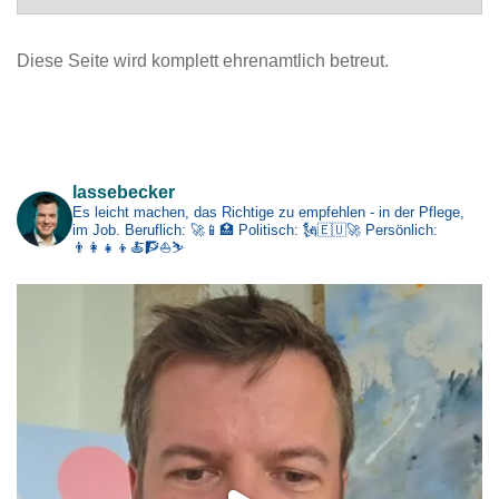
r
c
Diese Seite wird komplett ehrenamtlich betreut.
h
i
v
Impressum
lassebecker
Es leicht machen, das Richtige zu empfehlen - in der Pflege,
im Job.
Beruflich: 🚀📱🏥
Politisch: 🗽🇪🇺🚀
Persönlich:
👨‍👩‍👧‍👦🍝🧗⛵⛷️