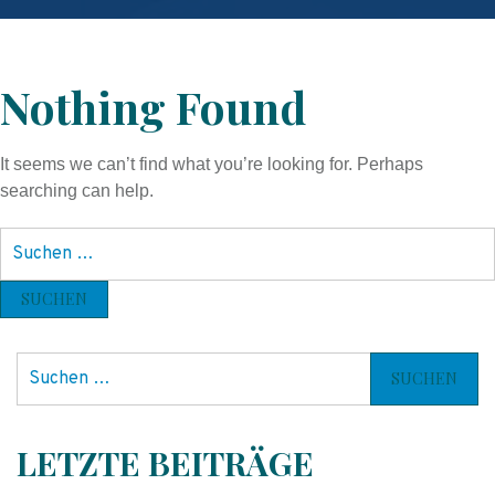
Nothing Found
It seems we can’t find what you’re looking for. Perhaps
searching can help.
S
u
c
h
e
S
n
u
n
c
a
h
LETZTE BEITRÄGE
c
e
h