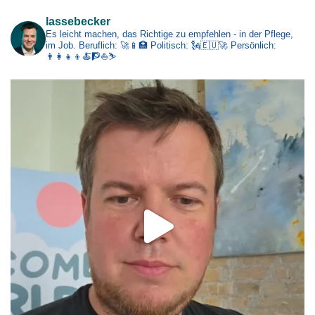
lassebecker
Es leicht machen, das Richtige zu empfehlen - in der Pflege,
im Job.
Beruflich: 🚀📱🏥
Politisch: 🗽🇪🇺🚀
Persönlich:
👨‍👩‍👧‍👦🍝🧗⛵⛷️