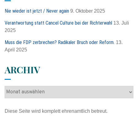
n
:
n
Nie wieder ist jetzt / Never again
9. Oktober 2025
a
c
Verantwortung statt Cancel Culture bei der Richterwahl
13. Juli
h
2025
:
Muss die FDP zerbrechen? Radikaler Bruch oder Reform.
13.
April 2025
ARCHIV
A
r
c
Diese Seite wird komplett ehrenamtlich betreut.
h
i
v
Impressum