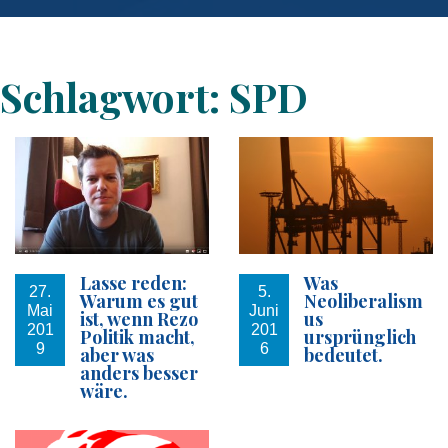
Schlagwort:
SPD
Lasse reden:
Was
27.
5.
Warum es gut
Neoliberalism
Mai
Juni
ist, wenn Rezo
us
201
201
Politik macht,
ursprünglich
9
6
aber was
bedeutet.
anders besser
wäre.