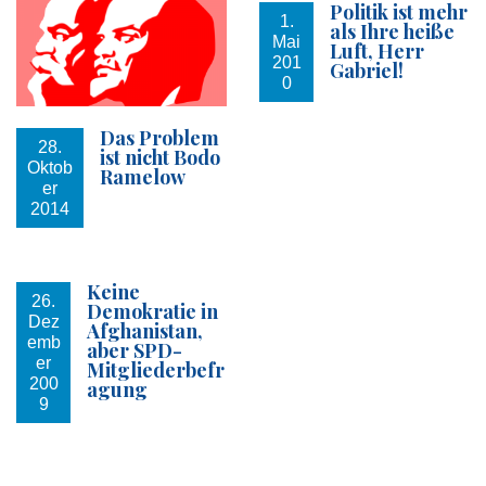
Politik ist mehr
1.
als Ihre heiße
Mai
Luft, Herr
201
Gabriel!
0
Das Problem
28.
ist nicht Bodo
Oktob
Ramelow
er
2014
Keine
26.
Demokratie in
Dez
Afghanistan,
emb
aber SPD-
er
Mitgliederbefr
200
agung
9