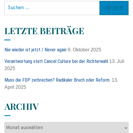
S
u
c
h
LETZTE BEITRÄGE
e
n
n
Nie wieder ist jetzt / Never again
9. Oktober 2025
a
c
Verantwortung statt Cancel Culture bei der Richterwahl
13. Juli
h
2025
:
Muss die FDP zerbrechen? Radikaler Bruch oder Reform.
13.
April 2025
ARCHIV
A
r