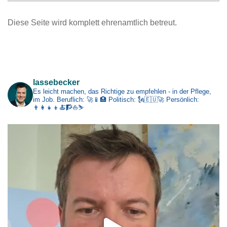
c
Diese Seite wird komplett ehrenamtlich betreut.
h
i
v
Impressum
lassebecker
Es leicht machen, das Richtige zu empfehlen - in der Pflege,
im Job.
Beruflich: 🚀📱🏥
Politisch: 🗽🇪🇺🚀
Persönlich:
👨‍👩‍👧‍👦🍝🧗⛵⛷️