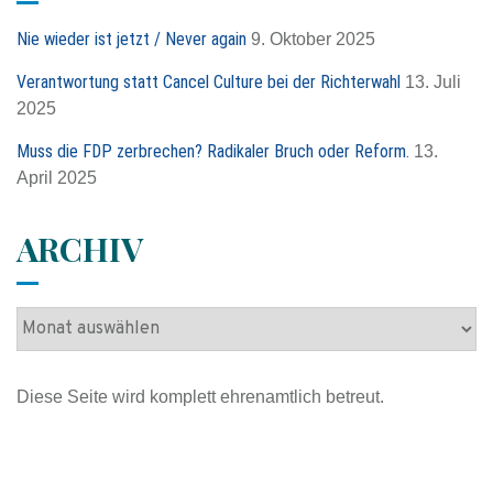
n
:
n
Nie wieder ist jetzt / Never again
9. Oktober 2025
a
c
Verantwortung statt Cancel Culture bei der Richterwahl
13. Juli
h
2025
:
Muss die FDP zerbrechen? Radikaler Bruch oder Reform.
13.
April 2025
ARCHIV
A
r
c
Diese Seite wird komplett ehrenamtlich betreut.
h
i
v
Impressum