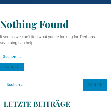
Nothing Found
It seems we can’t find what you’re looking for. Perhaps
searching can help.
S
u
c
h
e
S
n
u
n
c
a
h
LETZTE BEITRÄGE
c
e
h