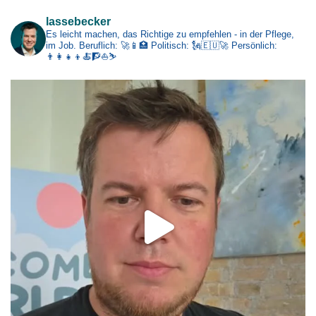
lassebecker
Es leicht machen, das Richtige zu empfehlen - in der Pflege,
im Job.
Beruflich: 🚀📱🏥
Politisch: 🗽🇪🇺🚀
Persönlich:
👨‍👩‍👧‍👦🍝🧗⛵⛷️