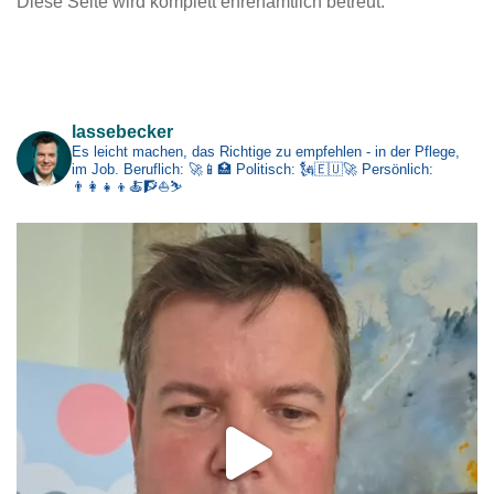
Diese Seite wird komplett ehrenamtlich betreut.
h
i
v
Impressum
lassebecker
Es leicht machen, das Richtige zu empfehlen - in der Pflege,
im Job.
Beruflich: 🚀📱🏥
Politisch: 🗽🇪🇺🚀
Persönlich:
👨‍👩‍👧‍👦🍝🧗⛵⛷️