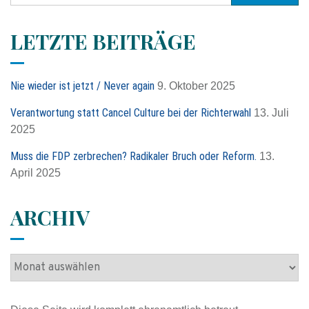
c
h
LETZTE BEITRÄGE
e
n
n
Nie wieder ist jetzt / Never again
9. Oktober 2025
a
c
Verantwortung statt Cancel Culture bei der Richterwahl
13. Juli
h
2025
:
Muss die FDP zerbrechen? Radikaler Bruch oder Reform.
13.
April 2025
ARCHIV
A
r
c