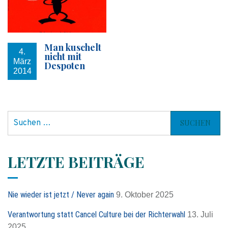
Man kuschelt
4.
nicht mit
März
Despoten
2014
S
u
c
h
LETZTE BEITRÄGE
e
n
n
Nie wieder ist jetzt / Never again
9. Oktober 2025
a
c
Verantwortung statt Cancel Culture bei der Richterwahl
13. Juli
h
2025