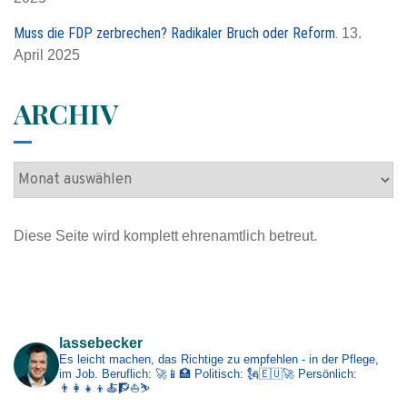
:
Muss die FDP zerbrechen? Radikaler Bruch oder Reform.
13.
April 2025
ARCHIV
A
r
c
Diese Seite wird komplett ehrenamtlich betreut.
h
i
v
Impressum
lassebecker
Es leicht machen, das Richtige zu empfehlen - in der Pflege,
im Job.
Beruflich: 🚀📱🏥
Politisch: 🗽🇪🇺🚀
Persönlich:
👨‍👩‍👧‍👦🍝🧗⛵⛷️