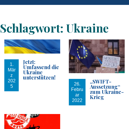
Schlagwort:
Ukraine
Jetzt:
1.
Umfassend die
Mär
Ukraine
z
unterstützen!
„SWIFT-
202
26.
Aussetzung“
5
Febru
zum Ukraine-
ar
Krieg
2022