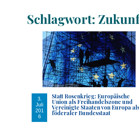
Schlagwort:
Zukunf
Statt Rosenkrieg: Europäische
3.
Union als Freihandelszone und
Juli
Vereinigte Staaten von Europa al
201
föderaler Bundesstaat
6