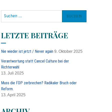
S
u
c
h
LETZTE BEITRÄGE
e
n
n
Nie wieder ist jetzt / Never again
9. Oktober 2025
a
c
Verantwortung statt Cancel Culture bei der
h
Richterwahl
:
13. Juli 2025
Muss die FDP zerbrechen? Radikaler Bruch oder
Reform.
13. April 2025
ARCHIV