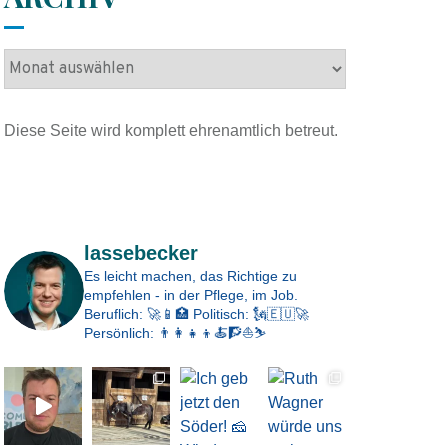
A
r
c
Diese Seite wird komplett ehrenamtlich betreut.
h
i
v
Impressum
lassebecker
Es leicht machen, das Richtige zu
empfehlen - in der Pflege, im Job.
Beruflich: 🚀📱🏥
Politisch: 🗽🇪🇺🚀
Persönlich: 👨‍👩‍👧‍👦🍝🧗⛵⛷️