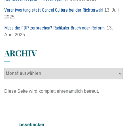
a
c
Verantwortung statt Cancel Culture bei der Richterwahl
13. Juli
h
2025
:
Muss die FDP zerbrechen? Radikaler Bruch oder Reform.
13.
April 2025
ARCHIV
A
r
c
Diese Seite wird komplett ehrenamtlich betreut.
h
i
v
Impressum
lassebecker