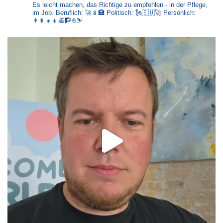
Es leicht machen, das Richtige zu empfehlen - in der Pflege,
im Job.
Beruflich: 🚀📱🏥
Politisch: 🗽🇪🇺🚀
Persönlich:
👨‍👩‍👧‍👦🍝🧗⛵⛷️