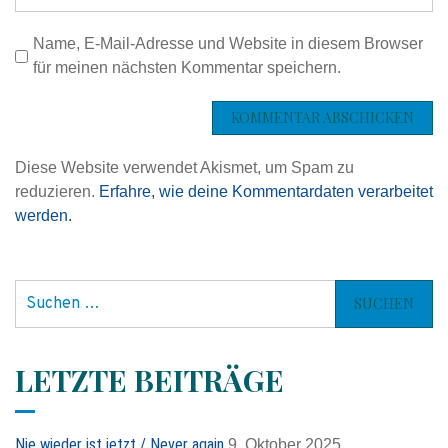
i
Name, E-Mail-Adresse und Website in diesem Browser
o
für meinen nächsten Kommentar speichern.
n
Diese Website verwendet Akismet, um Spam zu
reduzieren.
Erfahre, wie deine Kommentardaten verarbeitet
werden.
S
u
c
h
LETZTE BEITRÄGE
e
n
n
Nie wieder ist jetzt / Never again
9. Oktober 2025