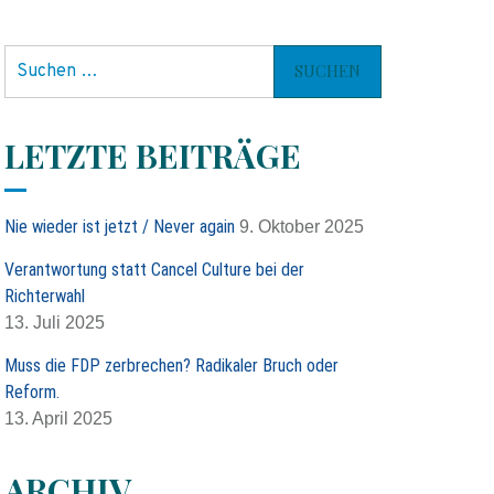
S
u
c
h
LETZTE BEITRÄGE
e
n
n
Nie wieder ist jetzt / Never again
9. Oktober 2025
a
c
Verantwortung statt Cancel Culture bei der
h
Richterwahl
:
13. Juli 2025
Muss die FDP zerbrechen? Radikaler Bruch oder
Reform.
13. April 2025
ARCHIV