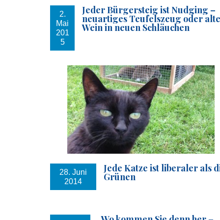
Jeder Bürgersteig ist Nudging –
2.
neuartiges Teufelszeug oder alt
Mai
Wein in neuen Schläuchen
201
5
Jede Katze ist liberaler als d
28. Juni
Grünen
2014
„Wo kommen Sie denn her –