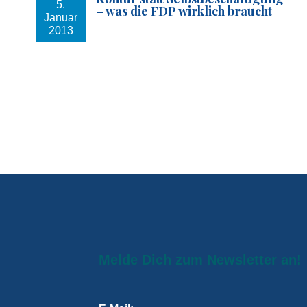
5.
– was die FDP wirklich braucht
Januar
2013
Melde Dich zum Newsletter an!