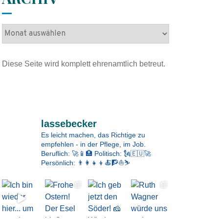
A
r
c
Diese Seite wird komplett ehrenamtlich betreut.
h
i
v
Impressum
lassebecker
Es leicht machen, das Richtige zu
empfehlen - in der Pflege, im Job.
Beruflich: 🚀📱🏥
Politisch: 🗽🇪🇺🚀
Persönlich: 👨‍👩‍👧‍👦🍝🧗⛵⛷️