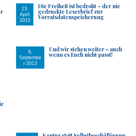
Die Freiheit ist bedroht – der nie
23.
er
gedruckte Leserbrief zur
April
Vorratsdatenspeicherung
2015
Und wir stehen weiter – auch
6.
wenn es Euch nicht passt!
Septembe
r 2013
ie
Kontur statt Selbstbeschäftigung