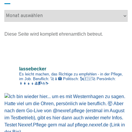
A
r
c
Diese Seite wird komplett ehrenamtlich betreut.
h
i
v
Impressum
lassebecker
Es leicht machen, das Richtige zu empfehlen - in der Pflege,
im Job.
Beruflich: 🚀📱🏥
Politisch: 🗽🇪🇺🚀
Persönlich:
👨‍👩‍👧‍👦🍝🧗⛵⛷️