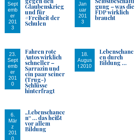
gegen den
Selbstbeschäfti
Sept
Jan
Glaubenskrieg
gung – was die
emb
uar
und für
FDP wirklich
er
201
#Freiheit der
braucht
201
3
Schulen
3
Fahren rote
Lebenschanc
23.
18.
Autos wirklich
en durch
Sept
Augus
schneller –
Bildung …
emb
t 2010
Sarrazin und
er
ein paar seiner
201
(Trug-)
0
Schlüsse
hinterfragt
„Lebenschance
6.
n“ … das heißt
Mär
vor allem
z
Bildung
201
0