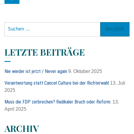
S
u
c
h
LETZTE BEITRÄGE
e
n
n
Nie wieder ist jetzt / Never again
9. Oktober 2025
a
c
Verantwortung statt Cancel Culture bei der Richterwahl
13. Juli
h
2025
:
Muss die FDP zerbrechen? Radikaler Bruch oder Reform.
13.
April 2025
ARCHIV