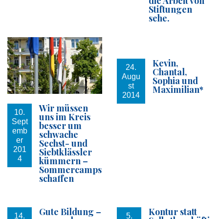
die Arbeit von
Stiftungen
sehe.
Kevin,
24.
Chantal,
Augu
Sophia und
st
Maximilian*
2014
Wir müssen
10.
uns im Kreis
Sept
besser um
emb
schwache
er
Sechst- und
201
Siebtklässler
4
kümmern –
Sommercamps
schaffen
Gute Bildung –
Kontur statt
14.
5.