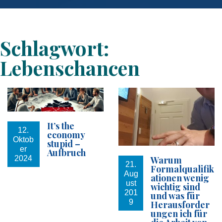
Schlagwort:
Lebenschancen
It’s the
12.
economy
Oktob
stupid –
er
Aufbruch
Warum
2024
21.
Formalqualifik
Aug
ationen wenig
ust
wichtig sind
201
und was für
9
Herausforder
ungen ich für