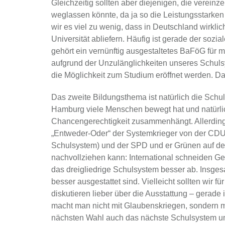
Gleichzeitig sollten aber diejenigen, die verein
weglassen könnte, da ja so die Leistungsstarken
wir es viel zu wenig, dass in Deutschland wirkli
Universität abliefern. Häufig ist gerade der sozi
gehört ein vernünftig ausgestaltetes BaFöG für m
aufgrund der Unzulänglichkeiten unseres Schuls
die Möglichkeit zum Studium eröffnet werden. Da
Das zweite Bildungsthema ist natürlich die Schu
Hamburg viele Menschen bewegt hat und natürlich
Chancengerechtigkeit zusammenhängt. Allerdings
„Entweder-Oder“ der Systemkrieger von der CDU u
Schulsystem) und der SPD und er Grünen auf der
nachvollziehen kann: International schneiden G
das dreigliedrige Schulsystem besser ab. Insge
besser ausgestattet sind. Vielleicht sollten wir
diskutieren lieber über die Ausstattung – gerade
macht man nicht mit Glaubenskriegen, sondern mit 
nächsten Wahl auch das nächste Schulsystem u