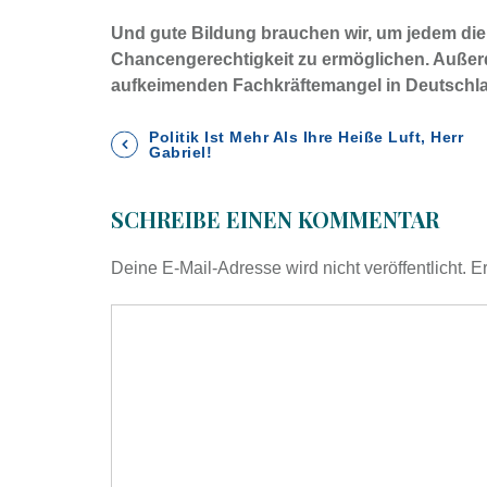
Und gute Bildung brauchen wir, um jedem di
Chancengerechtigkeit zu ermöglichen. Außer
aufkeimenden Fachkräftemangel in Deutschl
B
Politik Ist Mehr Als Ihre Heiße Luft, Herr
Gabriel!
e
SCHREIBE EINEN KOMMENTAR
i
Deine E-Mail-Adresse wird nicht veröffentlicht.
Er
t
r
a
g