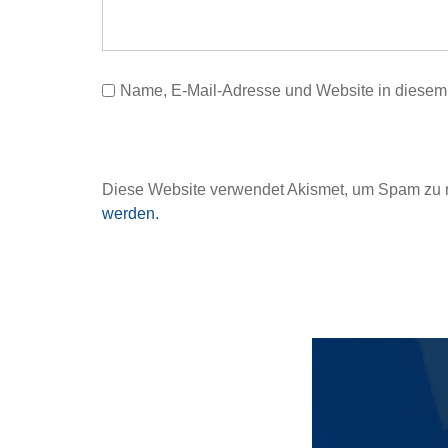
s
n
a
Name, E-Mail-Adresse und Website in diesem
v
i
Diese Website verwendet Akismet, um Spam zu 
werden.
g
a
t
i
o