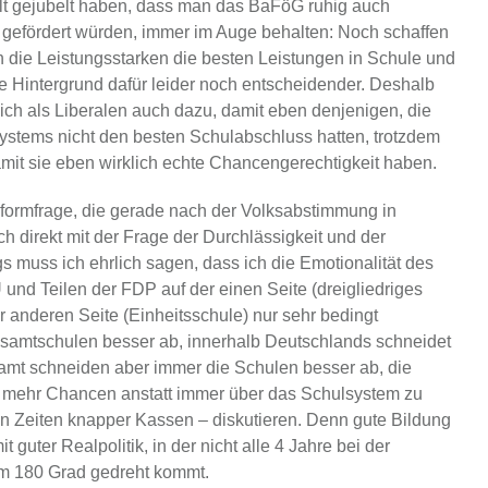
zelt gejubelt haben, dass man das BaFöG ruhig auch
 gefördert würden, immer im Auge behalten: Noch schaffen
ch die Leistungsstarken die besten Leistungen in Schule und
ale Hintergrund dafür leider noch entscheidender. Deshalb
ich als Liberalen auch dazu, damit eben denjenigen, die
ystems nicht den besten Schulabschluss hatten, trotzdem
mit sie eben wirklich echte Chancengerechtigkeit haben.
lformfrage, die gerade nach der Volksabstimmung in
 direkt mit der Frage der Durchlässigkeit und der
 muss ich ehrlich sagen, dass ich die Emotionalität des
nd Teilen der FDP auf der einen Seite (dreigliedriges
 anderen Seite (Einheitsschule) nur sehr bedingt
esamtschulen besser ab, innerhalb Deutschlands schneidet
samt schneiden aber immer die Schulen besser ab, die
 für mehr Chancen anstatt immer über das Schulsystem zu
 in Zeiten knapper Kassen – diskutieren. Denn gute Bildung
guter Realpolitik, in der nicht alle 4 Jahre bei der
m 180 Grad gedreht kommt.