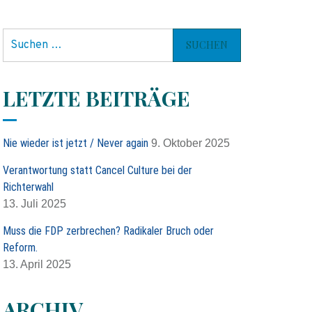
S
u
c
h
LETZTE BEITRÄGE
e
n
n
Nie wieder ist jetzt / Never again
9. Oktober 2025
a
c
Verantwortung statt Cancel Culture bei der
h
Richterwahl
:
13. Juli 2025
Muss die FDP zerbrechen? Radikaler Bruch oder
Reform.
13. April 2025
ARCHIV