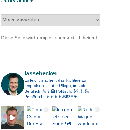
A
r
c
Diese Seite wird komplett ehrenamtlich betreut.
h
i
v
Impressum
lassebecker
Es leicht machen, das Richtige zu
empfehlen - in der Pflege, im Job.
Beruflich: 🚀📱🏥
Politisch: 🗽🇪🇺🚀
Persönlich: 👨‍👩‍👧‍👦🍝🧗⛵⛷️