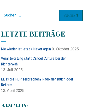
S
u
c
h
LETZTE BEITRÄGE
e
n
n
Nie wieder ist jetzt / Never again
9. Oktober 2025
a
c
Verantwortung statt Cancel Culture bei der
h
Richterwahl
:
13. Juli 2025
Muss die FDP zerbrechen? Radikaler Bruch oder
Reform.
13. April 2025
ARCHIV