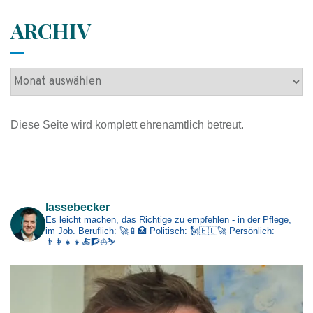
ARCHIV
A
r
c
Diese Seite wird komplett ehrenamtlich betreut.
h
i
v
Impressum
lassebecker
Es leicht machen, das Richtige zu empfehlen - in der Pflege,
im Job.
Beruflich: 🚀📱🏥
Politisch: 🗽🇪🇺🚀
Persönlich:
👨‍👩‍👧‍👦🍝🧗⛵⛷️