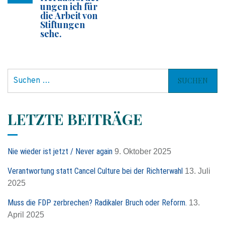
ungen ich für
die Arbeit von
Stiftungen
sehe.
S
u
c
h
LETZTE BEITRÄGE
e
n
n
Nie wieder ist jetzt / Never again
9. Oktober 2025
a
c
Verantwortung statt Cancel Culture bei der Richterwahl
13. Juli
h
2025
:
Muss die FDP zerbrechen? Radikaler Bruch oder Reform.
13.
April 2025