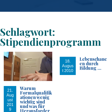
Schlagwort:
Stipendienprogramm
Lebenschanc
18.
en durch
Augus
Bildung …
t 2010
Warum
21.
Formalqualifik
Aug
ationen wenig
ust
wichtig sind
201
und was für
9
Herausforder