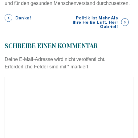
und für den gesunden Menschenverstand durchzusetzen.
B
Danke!
Politik Ist Mehr Als
Ihre Heiße Luft, Herr
Gabriel!
e
SCHREIBE EINEN KOMMENTAR
i
t
Deine E-Mail-Adresse wird nicht veröffentlicht.
Erforderliche Felder sind mit
*
markiert
r
a
g
s
n