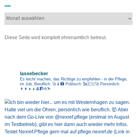
A
r
c
Diese Seite wird komplett ehrenamtlich betreut.
h
i
v
Impressum
lassebecker
Es leicht machen, das Richtige zu empfehlen - in der Pflege,
im Job.
Beruflich: 🚀📱🏥
Politisch: 🗽🇪🇺🚀
Persönlich:
👨‍👩‍👧‍👦🍝🧗⛵⛷️