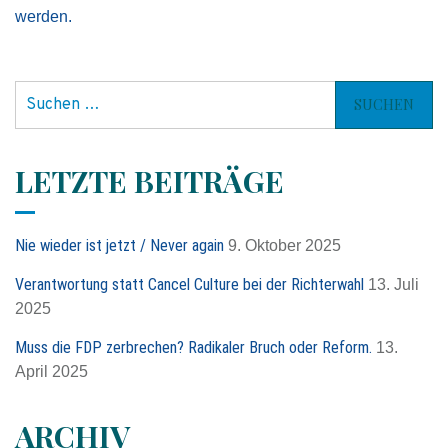
werden.
S
u
c
h
LETZTE BEITRÄGE
e
n
n
Nie wieder ist jetzt / Never again
9. Oktober 2025
a
c
Verantwortung statt Cancel Culture bei der Richterwahl
13. Juli
h
2025
:
Muss die FDP zerbrechen? Radikaler Bruch oder Reform.
13.
April 2025
ARCHIV