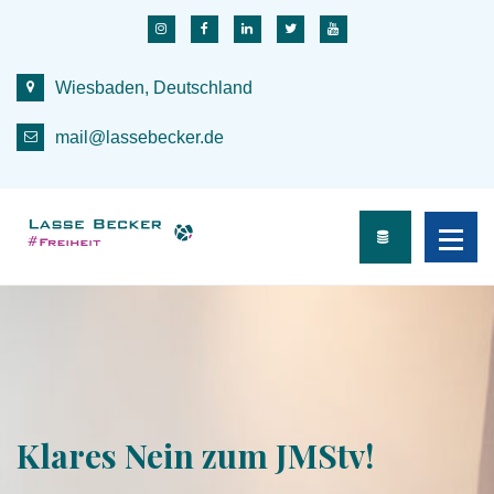
S
k
i
Wiesbaden, Deutschland
p
t
mail@lassebecker.de
o
c
o
n
t
e
n
t
Klares Nein zum JMStv!