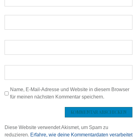
a
v
i
g
a
t
i
Name, E-Mail-Adresse und Website in diesem Browser
für meinen nächsten Kommentar speichern.
o
n
Diese Website verwendet Akismet, um Spam zu
reduzieren.
Erfahre, wie deine Kommentardaten verarbeitet