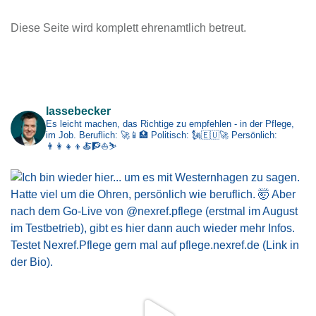
c
Diese Seite wird komplett ehrenamtlich betreut.
h
i
v
Impressum
lassebecker
Es leicht machen, das Richtige zu empfehlen - in der Pflege,
im Job.
Beruflich: 🚀📱🏥
Politisch: 🗽🇪🇺🚀
Persönlich:
👨‍👩‍👧‍👦🍝🧗⛵⛷️