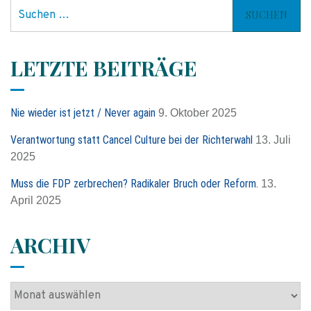
S
u
c
h
LETZTE BEITRÄGE
e
n
n
Nie wieder ist jetzt / Never again
9. Oktober 2025
a
c
Verantwortung statt Cancel Culture bei der Richterwahl
13. Juli
h
2025
:
Muss die FDP zerbrechen? Radikaler Bruch oder Reform.
13.
April 2025
ARCHIV
A
r