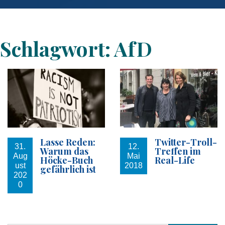
Schlagwort:
AfD
Lasse Reden:
Twitter-Troll-
31.
12.
Warum das
Treffen im
Aug
Mai
Höcke-Buch
Real-Life
ust
2018
gefährlich ist
202
0