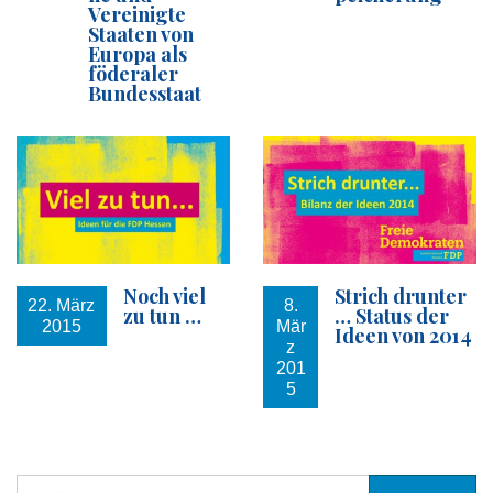
Vereinigte
Staaten von
Europa als
föderaler
Bundesstaat
Noch viel
Strich drunter
22. März
8.
zu tun …
… Status der
2015
Mär
Ideen von 2014
z
201
5
S