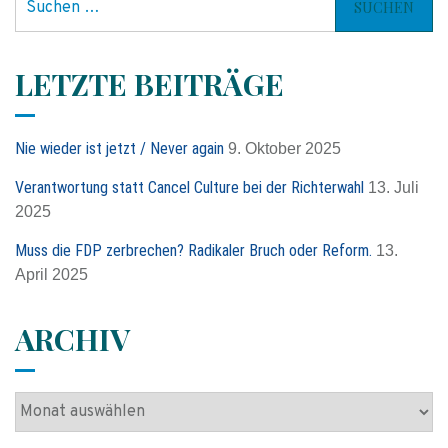
u
c
h
LETZTE BEITRÄGE
e
n
n
Nie wieder ist jetzt / Never again
9. Oktober 2025
a
c
Verantwortung statt Cancel Culture bei der Richterwahl
13. Juli
h
2025
:
Muss die FDP zerbrechen? Radikaler Bruch oder Reform.
13.
April 2025
ARCHIV
A
r