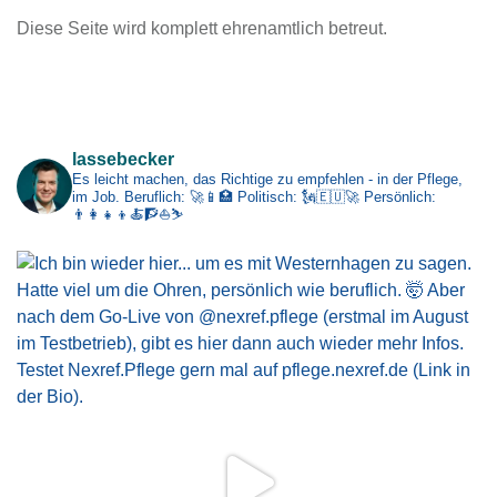
c
Diese Seite wird komplett ehrenamtlich betreut.
h
i
v
Impressum
lassebecker
Es leicht machen, das Richtige zu empfehlen - in der Pflege,
im Job.
Beruflich: 🚀📱🏥
Politisch: 🗽🇪🇺🚀
Persönlich:
👨‍👩‍👧‍👦🍝🧗⛵⛷️