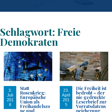
Schlagwort:
Freie
Demokraten
Statt
Die Freiheit ist
3.
23.
Rosenkrieg:
bedroht – der
Juli
April
Europäische
nie gedruckte
201
201
Union als
Leserbrief zur
6
5
Freihandelszo
Vorratsdatens
ne und
peicherung