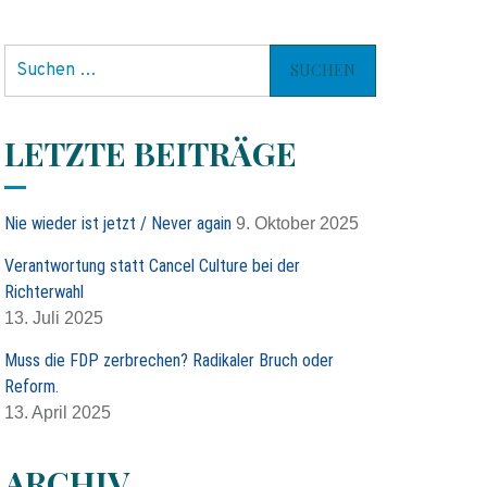
S
u
c
h
LETZTE BEITRÄGE
e
n
n
Nie wieder ist jetzt / Never again
9. Oktober 2025
a
c
Verantwortung statt Cancel Culture bei der
h
Richterwahl
:
13. Juli 2025
Muss die FDP zerbrechen? Radikaler Bruch oder
Reform.
13. April 2025
ARCHIV