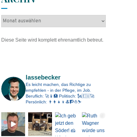
A
r
c
Diese Seite wird komplett ehrenamtlich betreut.
h
i
v
Impressum
lassebecker
Es leicht machen, das Richtige zu
empfehlen - in der Pflege, im Job.
Beruflich: 🚀📱🏥
Politisch: 🗽🇪🇺🚀
Persönlich: 👨‍👩‍👧‍👦🍝🧗⛵⛷️