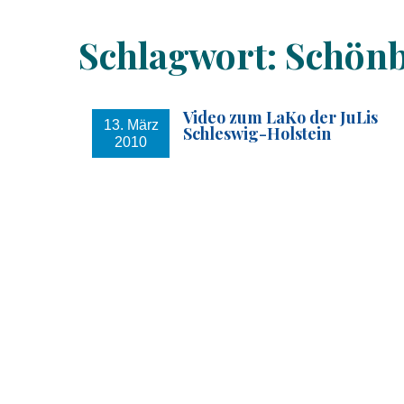
Schlagwort:
Schön
Video zum LaKo der JuLis
13. März
Schleswig-Holstein
2010